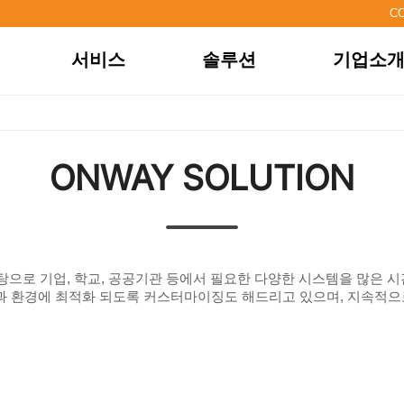
C
서비스
솔루션
기업소
시스템통합
전체 솔루션
기업개요
own
시스템유지보수
기업용 솔루션
연혁
솔루션개발
학교용 솔루션
CEO인사
ONWAY SOLUTION
아웃소싱
매장용 솔루션
비전
컨설팅
교회용 솔루션
브랜드
웹서비스
조직도
채용정보
오시는길
탕으로 기업, 학교, 공공기관 등에서 필요한 다양한 시스템을 많은 
성과 환경에 최적화 되도록 커스터마이징도 해드리고 있으며, 지속적