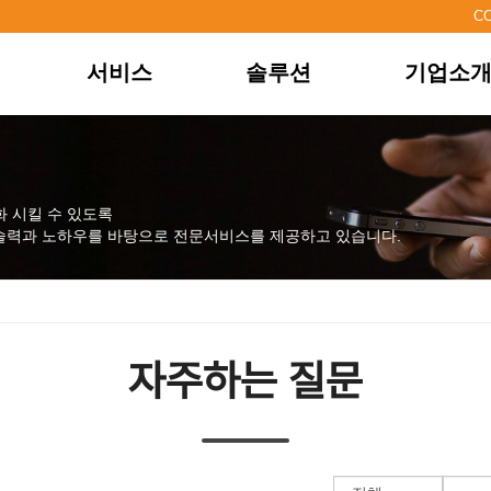
C
서비스
솔루션
기업소
시스템통합
전체 솔루션
기업개요
시스템유지보수
기업용 솔루션
연혁
솔루션개발
학교용 솔루션
CEO인사
아웃소싱
매장용 솔루션
비전
화 시킬 수 있도록
기술력과 노하우를 바탕으로 전문서비스를 제공하고 있습니다.
컨설팅
교회용 솔루션
브랜드
웹서비스
조직도
채용정보
오시는길
자주하는 질문