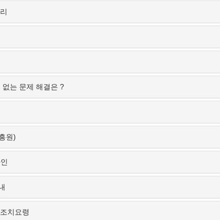
처리
볼수 없는 문제 해결은 ?
흥원)
라인
내
 조치요령